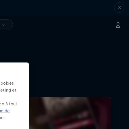
V
ai
cookies
 career
keting et
eb à tout
ue de
us.