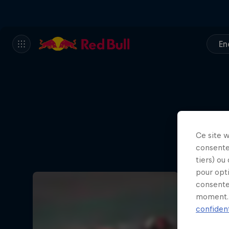
En
Ce site 
consente
tiers) ou
pour opt
consente
moment. 
confident