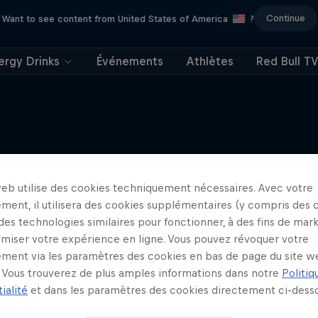
Continue
Want to see content from United States of America
?
ergy Drinks
Événements
Athlètes
Red Bull T
J'EN VEUX ENCORE !
The Silent Samur
web utilise des cookies techniquement nécessaires. Avec votre
ment, il utilisera des cookies supplémentaires (y compris des 
A look back at Dani Pedrosa's
 des technologies similaires pour fonctionner, à des fins de mar
MOTOGP
imiser votre expérience en ligne. Vous pouvez révoquer votre
ment via les paramètres des cookies en bas de page du site w
Vous trouverez de plus amples informations dans notre
Politiq
ialité
et dans les paramètres des cookies directement ci-desso