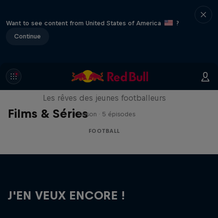
Want to see content from United States of America
?
Continue
Signed or Released
Les rêves des jeunes footballeurs
Films & Séries
1 Saison · 5 épisodes
FOOTBALL
J'EN VEUX ENCORE !