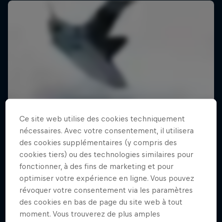
Ce site web utilise des cookies techniquement
nécessaires. Avec votre consentement, il utilisera
des cookies supplémentaires (y compris des
cookies tiers) ou des technologies similaires pour
fonctionner, à des fins de marketing et pour
optimiser votre expérience en ligne. Vous pouvez
révoquer votre consentement via les paramètres
des cookies en bas de page du site web à tout
moment. Vous trouverez de plus amples
Beyond the Lines