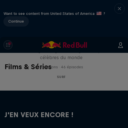
Want to see content from United States of America
?
Continue
Surf Sessions
À l’abordage des grandes vagues les plus
célèbres du monde
Films & Séries
10 Saisons · 46 épisodes
SURF
J'EN VEUX ENCORE !