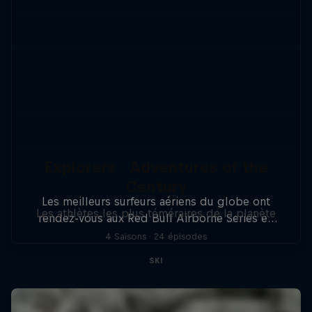
Explorers : Adventures of the
Century
Les meilleurs surfeurs aériens du globe ont
Les athlètes les plus téméraires de la planète
rendez-vous aux Red Bull Airborne Series en
Australie, Indonésie et en France.
4 Saisons · 24 épisodes
SKI