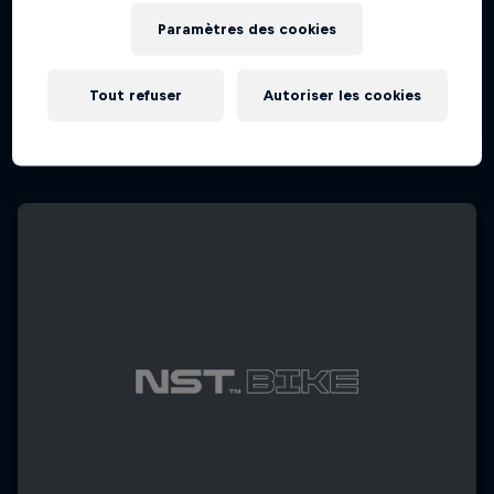
Paramètres des cookies
Rob Warner’s Wild Rides
Six pays, quatre continents, une aventure unique
Tout refuser
Autoriser les cookies
1 Saison · 3 épisodes
EXPLORATION