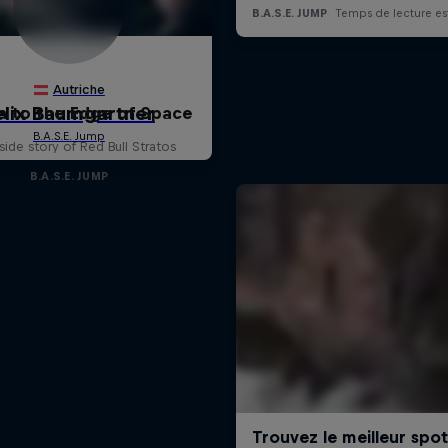
n to the Edge of Space
side story of Red Bull Stratos
B.A.S.E. JUMP