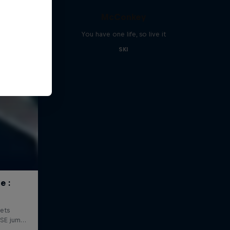
McConkey
You have one life, so live it
SKI