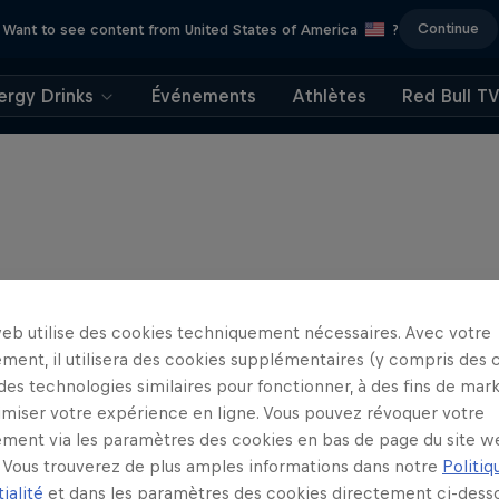
Continue
Want to see content from United States of America
?
ergy Drinks
Événements
Athlètes
Red Bull T
web utilise des cookies techniquement nécessaires. Avec votre
ment, il utilisera des cookies supplémentaires (y compris des 
 des technologies similaires pour fonctionner, à des fins de mar
imiser votre expérience en ligne. Vous pouvez révoquer votre
ment via les paramètres des cookies en bas de page du site w
Vous trouverez de plus amples informations dans notre
Politiq
ialité
et dans les paramètres des cookies directement ci-desso