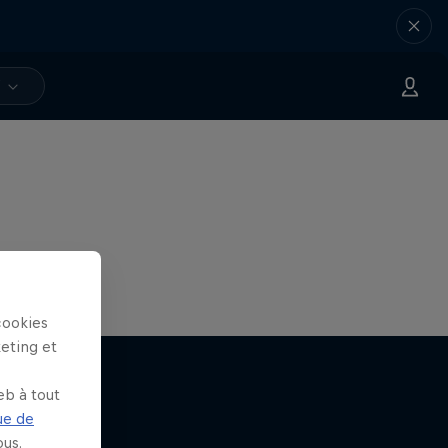
V
cookies
keting et
eb à tout
ue de
us.