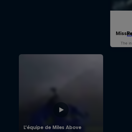
Missio
The in