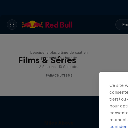
En
Miles Above
L’équipe la plus ultime de saut en
Films & Séries
parachute au monde
2 Saisons · 13 épisodes
PARACHUTISME
Ce site 
consente
tiers) ou
pour opt
consente
moment. 
Miles Above
confident