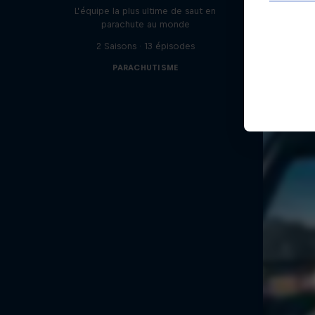
L’équipe la plus ultime de saut en
parachute au monde
2 Saisons · 13 épisodes
PARACHUTISME