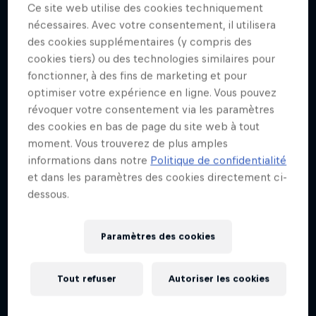
Ce site web utilise des cookies techniquement
nécessaires. Avec votre consentement, il utilisera
ABC of...
des cookies supplémentaires (y compris des
cookies tiers) ou des technologies similaires pour
Cours accéléré en sports extrêmes
J'EN VEUX ENCORE !
fonctionner, à des fins de marketing et pour
2 Saisons · 5 épisodes
optimiser votre expérience en ligne. Vous pouvez
F1
révoquer votre consentement via les paramètres
des cookies en bas de page du site web à tout
moment. Vous trouverez de plus amples
informations dans notre
Politique de confidentialité
et dans les paramètres des cookies directement ci-
dessous.
Paramètres des cookies
Tout refuser
Autoriser les cookies