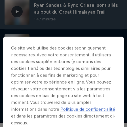
Ryan Sandes & Ryno Griesel sont allés
au bout du Great Himalayan Trail
1:47 minutes
François D'Haene fait tomber le record
du GR20
Ce site web utilise des cookies techniquement
1:06 minutes
nécessaires. Avec votre consentement, il utilisera
des cookies supplémentaires (y compris des
cookies tiers) ou des technologies similaires pour
fonctionner, à des fins de marketing et pour
Red Bull K3 2015
optimiser votre expérience en ligne. Vous pouvez
1:40 minutes
révoquer votre consentement via les paramètres
des cookies en bas de page du site web à tout
moment. Vous trouverez de plus amples
informations dans notre
Politique de confidentialité
Voir plus
et dans les paramètres des cookies directement ci-
Karl Meltzer: Made to Be
dessous.
Broken