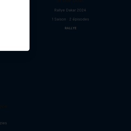
ways
In the Dust
au défi
Rallye Dakar 2024
1 Saison · 2 épisodes
RALLYE
ryce
zies