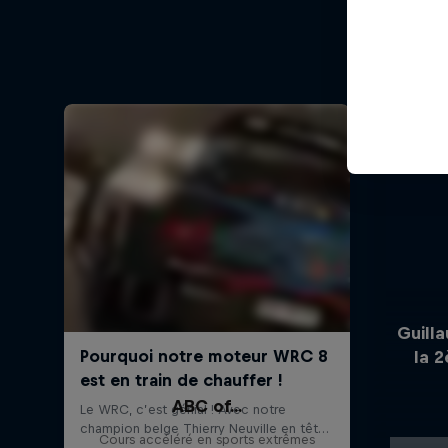
Guill
la 
ABC of...
Cours accéléré en sports extrêmes