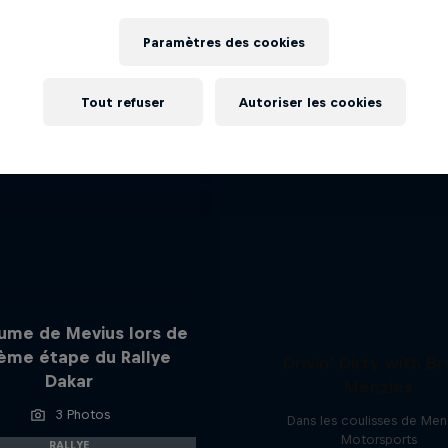
Going Straight Side
J'EN VEUX ENCORE !
Mike Chen se lance un nouve
Paramètres des cookies
1 Saison · 4 épisodes
WRC
Tout refuser
Autoriser les cookies
aume de Mevius lors de
2ème étape du Rallye
Drivin' Dirty with B
Dakar
Menzies
3 Photos
Dans les coulisses de Men
Motorsports
RALLYE