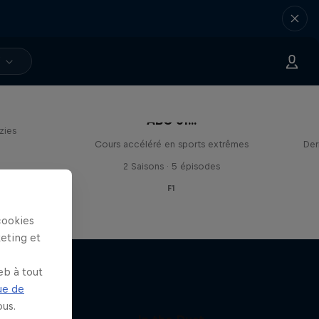
V
ryce
ABC of...
zies
Cours accéléré en sports extrêmes
Der
2 Saisons · 5 épisodes
F1
cookies
keting et
eb à tout
ue de
us.