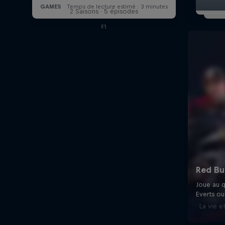
2 Saisons · 5 épisodes
F1
Ca
La vie e