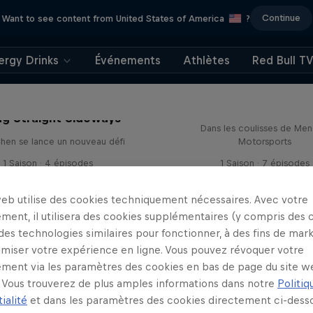
Continue
Want to see content from United States of America
?
ergy Drinks
Événements
Athlètes
Red Bull T
Drivin' Dirty with B
Menzies
ng Straight Sideways
Dans les coulisses de Men
hen se lance un nouveau défi
Motorsports
1 Saison · 4 épisodes
1 Saison · 7 épisodes
WRC
RALLYE
web utilise des cookies techniquement nécessaires. Avec votre
ment, il utilisera des cookies supplémentaires (y compris des 
 des technologies similaires pour fonctionner, à des fins de mar
imiser votre expérience en ligne. Vous pouvez révoquer votre
ment via les paramètres des cookies en bas de page du site w
Vous trouverez de plus amples informations dans notre
Politiq
ialité
et dans les paramètres des cookies directement ci-desso