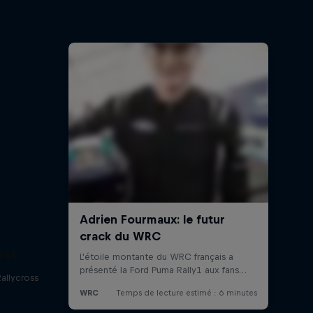
oss
Rallycross