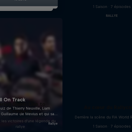
1 Saison · 7 épisodes
RALLYE
rlos Sainz: Live to
Au cœur du Rallycr
Compete
Derrière la scène du FIA World 
t les victoires d'une légende du
1 Saison · 7 épisodes
rallye