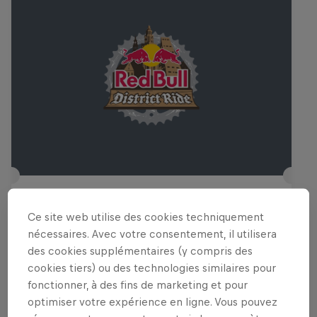
Red Bull District Ride
Ce site web utilise des cookies techniquement
24 – 25 Juillet 2026
nécessaires. Avec votre consentement, il utilisera
Groningen, Netherlands
des cookies supplémentaires (y compris des
cookies tiers) ou des technologies similaires pour
VTT
fonctionner, à des fins de marketing et pour
optimiser votre expérience en ligne. Vous pouvez
Voir le replay