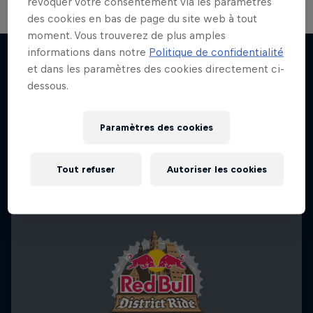
révoquer votre consentement via les paramètres
des cookies en bas de page du site web à tout
Danny MacAskill : Postcard from
moment. Vous trouverez de plus amples
San Francisco
informations dans notre
Politique de confidentialité
On Track
et dans les paramètres des cookies directement ci-
La légende du trial fait de la ville californienne
dessous.
J'EN VEUX ENCORE !
Roulez aux côtés des meilleurs enduristes VTT
son terrain de jeu.
5 Saisons · 42 épisodes
VTT
Paramètres des cookies
VTT
Tout refuser
Autoriser les cookies