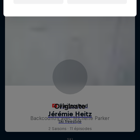
Originate
Backcountry avec Michelle Parker
2 Saisons · 11 épisodes
SKI