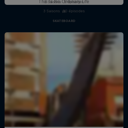
This Is No Ordinary Life
2 Saisons · 5 épisodes
3 Saisons · 30 épisodes
F1
SKATEBOARD