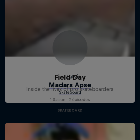
Field Day
Inside the lives of pro skateboarders
1 Saison · 2 épisodes
SKATEBOARD