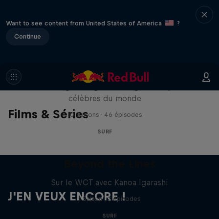
Want to see content from United States of America
?
Continue
Surf Sessions
À l’abordage des grandes vagues les plus
célèbres du monde
Films & Séries
10 Saisons · 46 épisodes
SURF
Beyond the Lines
Sur le WCT avec Kanoa Igarashi
J'EN VEUX ENCORE !
1 Saison · 2 épisodes
SURF