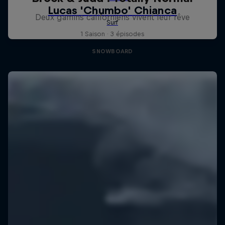
Deux gamins californiens vivent leur rêve
1 Saison · 3 épisodes
SNOWBOARD