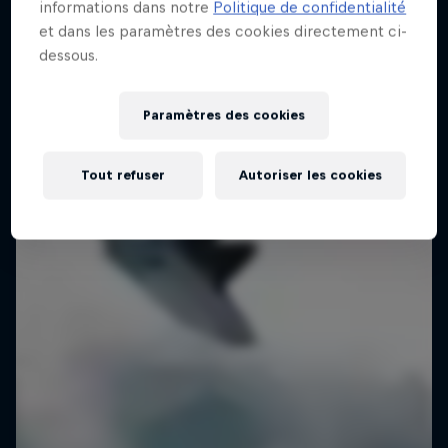
informations dans notre
Politique de confidentialité
et dans les paramètres des cookies directement ci-
À l’abordage des grandes vagues les plus
dessous.
célèbres du monde
10 Saisons · 46 épisodes
Paramètres des cookies
SURF
Tout refuser
Autoriser les cookies