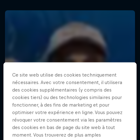
Ce site web utilise des cookies techniquement
nécessaires. Avec votre consentement, il utilisera
des cookies supplémentaires (y compris des
cookies tiers) ou des technologies similaires pour
fonctionner, à des fins de marketing et pour
optimiser votre expérience en ligne. Vous pouvez
révoquer votre consentement via les paramètres
des cookies en bas de page du site web à tout
moment. Vous trouverez de plus amples