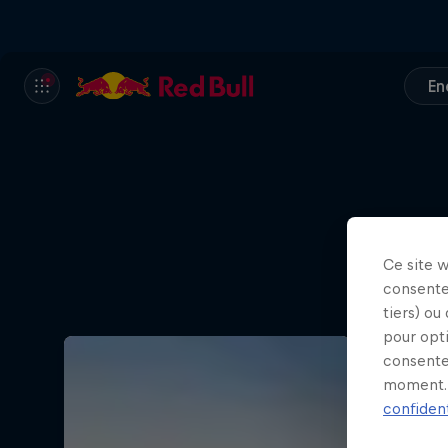
En
Ce site 
consente
tiers) ou
pour opt
consente
moment. 
confident