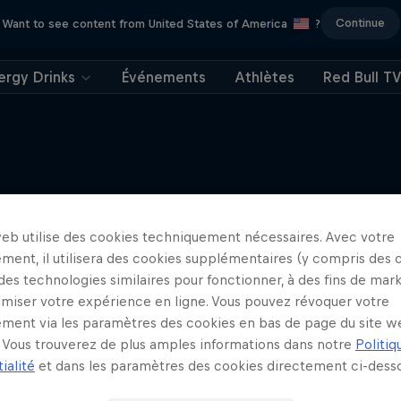
Continue
Want to see content from United States of America
?
ergy Drinks
Événements
Athlètes
Red Bull T
J'EN VEUX ENCORE !
web utilise des cookies techniquement nécessaires. Avec votre
ment, il utilisera des cookies supplémentaires (y compris des 
 des technologies similaires pour fonctionner, à des fins de mar
imiser votre expérience en ligne. Vous pouvez révoquer votre
ment via les paramètres des cookies en bas de page du site w
Vous trouverez de plus amples informations dans notre
Politiq
ialité
et dans les paramètres des cookies directement ci-desso