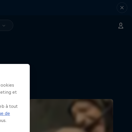
V
cookies
keting et
eb à tout
ue de
us.