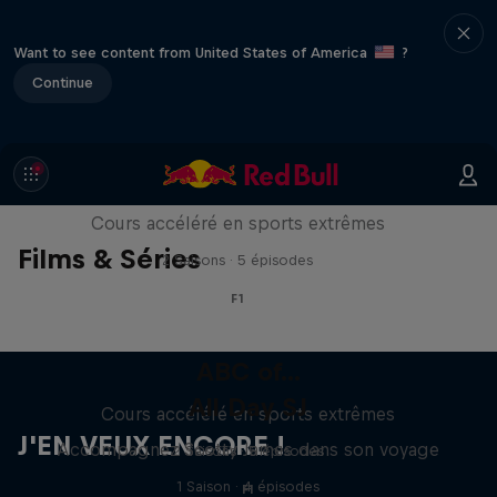
Want to see content from United States of America
?
Continue
ABC of...
Cours accéléré en sports extrêmes
Films & Séries
2 Saisons · 5 épisodes
F1
ABC of...
All Day SJ
Cours accéléré en sports extrêmes
J'EN VEUX ENCORE !
Accompagnez Scotty James dans son voyage
2 Saisons · 5 épisodes
1 Saison · 4 épisodes
F1