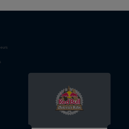
leurs
s