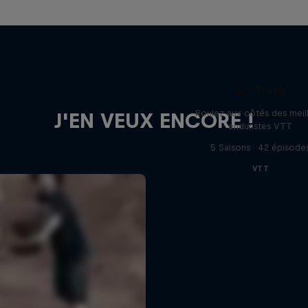
On Track
Roulez aux côtés des meil
J'EN VEUX ENCORE !
enduristes VTT
5 Saisons · 42 épisode
VTT