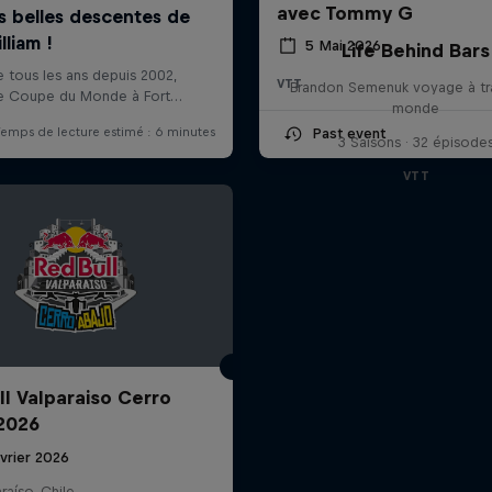
avec Tommy G
5 Mai 2026
Life Behind Bars
VTT
Brandon Semenuk voyage à tra
monde
Past event
3 Saisons · 32 épisode
VTT
ll Valparaiso Cerro
2026
vrier 2026
raíso, Chile