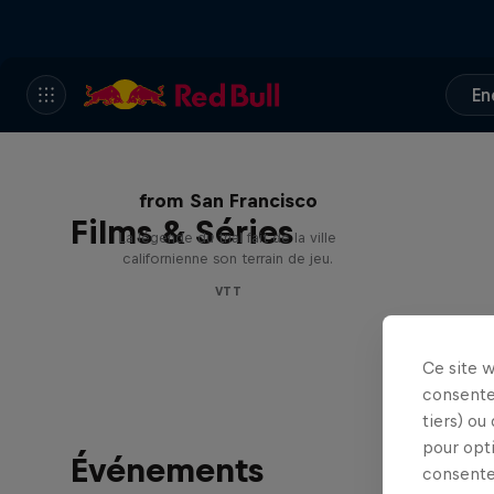
En
Danny MacAskill : Postcard
from San Francisco
Films & Séries
La légende du trial fait de la ville
californienne son terrain de jeu.
VTT
Ce site 
consente
tiers) ou
pour opt
Événements
consente