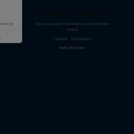
Rob Warner’s Wild Rides
vers le
Six pays, quatre continents, une aventure
unique
s
1 Saison · 3 épisodes
EXPLORATION