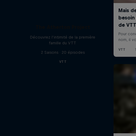
The Atherton Project
Découvrez l’intimité de la première
famille du VTT
2 Saisons · 20 épisodes
VTT