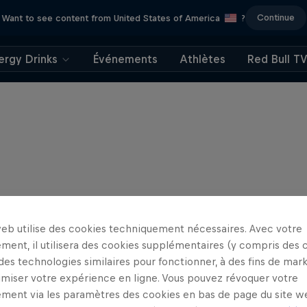
Continue
Want to see content from United States of America
?
ergy Drinks
Événements
Athlètes
Red Bull T
web utilise des cookies techniquement nécessaires. Avec votre
ment, il utilisera des cookies supplémentaires (y compris des 
 des technologies similaires pour fonctionner, à des fins de mar
imiser votre expérience en ligne. Vous pouvez révoquer votre
ment via les paramètres des cookies en bas de page du site w