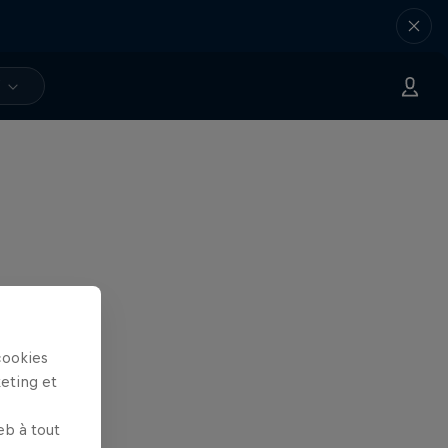
V
cookies
keting et
eb à tout