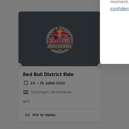
moment. 
confident
Red Bull District Ride
24 – 25 Juillet 2026
Groningen, Netherlands
VTT
Voir le replay