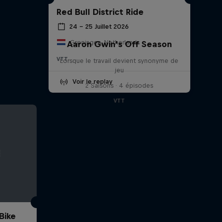
Red Bull District Ride
24 – 25 Juillet 2026
Groningen, Netherlands
Aaron Gwin's Off Season
VTT
Lorsque le travail devient synonyme de
jeu
Voir le replay
2 Saisons · 4 épisodes
VTT
Bike