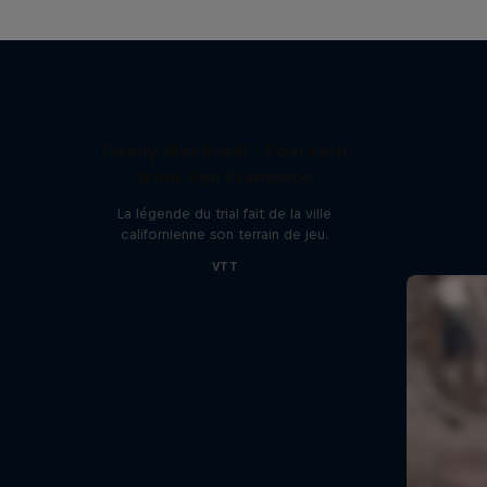
Danny MacAskill : Postcard
from San Francisco
La légende du trial fait de la ville
californienne son terrain de jeu.
VTT