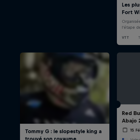
Red Bu
Abajo 
15 Fé
Valpa