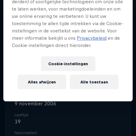
derden) of soortgelijke technologieën om onze site
te laten werken, voor marketingdoeleinden en om
uw online ervaring te verbeteren. U kunt uw
toestemming te allen tijde intrekken via de Cookie-
instellingen in de voettekst van de website. Voor
Lucas Coenen, de ene helft van
meer informatie bekijkt u ons
Privacybeleid
en de
Belgiës snelste
Cookie-instellingen direct hieronder.
motorcrosstweeling, brengt ons
land in sneltempo weer aan de
Cookie-instellingen
absolute top van het motorcross.
Alles afwijzen
Alle toestaan
Geboortedatum
9 november 2006
Leeftijd
19
Nationaliteit