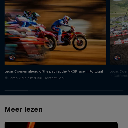
Lucas Coen
Lucas Coenen ahead of the pack at the MXGP race in Portugal
in Californi
© Samo Vidic / Red Bull Content Pool
© Garth Mil
Meer lezen