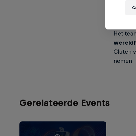
Het win
C
Houd er
deze nat
Het team
wereldf
Clutch 
nemen.
Gerelateerde Events