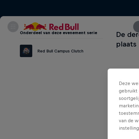
Onderdeel van deze evenement serie
De der
plaats
Red Bull Campus Clutch
Deze web
In Belgi
gebruikt 
Campus C
soortgel
en dond
marketin
toestemmi
die alle
van de w
toernooi
instellin