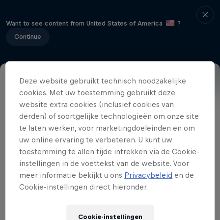
Want to see content from United States of America
?
Continue
Deze website gebruikt technisch noodzakelijke
De Mondo Classic is back! Recordhouder
cookies. Met uw toestemming gebruikt deze
website extra cookies (inclusief cookies van
Armand 'Mondo' Duplantis nodigde het
derden) of soortgelijke technologieën om onze site
kruim van de polstokwereld uit in
te laten werken, voor marketingdoeleinden en om
Uppsala voor de eerste wedstrijd van
uw online ervaring te verbeteren. U kunt uw
2024. En wie zegt polsstokspringen, zegt
toestemming te allen tijde intrekken via de Cookie-
ook onze landgenoot Ben Broeders! Want
instellingen in de voettekst van de website. Voor
meer informatie bekijkt u ons
Privacybeleid
en de
yes, ook hij is erbij in Zweden en gaat de
Cookie-instellingen direct hieronder.
strijd aan met topatleten als Chris Nilsen,
Kurtis Marschall en uiteraard de
Cookie-instellingen