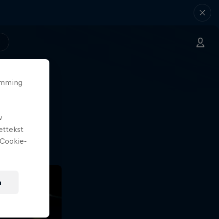
temming
 net
w
.
ettekst
Cookie-
n