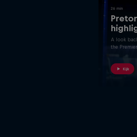
26 min
Pretor
highli
A look back
the Premier
Kijk