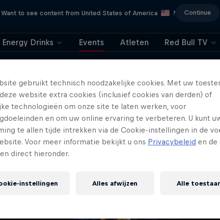
Continue
Want to see content from United States of America
?
Energy Drinks
Events
Atleten
Red Bull TV
404
site gebruikt technisch noodzakelijke cookies. Met uw toes
deze website extra cookies (inclusief cookies van derden) of
, deze pagina kreeg
ijke technologieën om onze site te laten werken, voor
gdoeleinden en om uw online ervaring te verbeteren. U kunt u
iets te veel vleugels
ng te allen tijde intrekken via de Cookie-instellingen in de vo
ebsite. Voor meer informatie bekijkt u ons
Privacybeleid
en de 
gen direct hieronder.
ookie-instellingen
Alles afwijzen
Alle toestaa