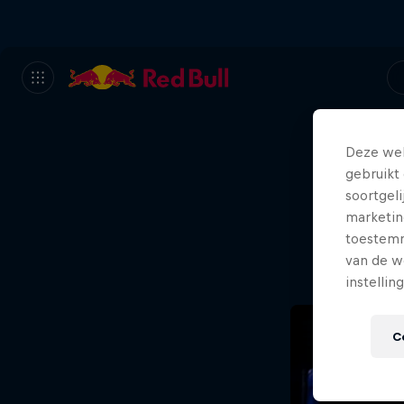
Deze web
gebruikt 
Oei
soortgel
marketin
toestemmi
van de w
instellin
C