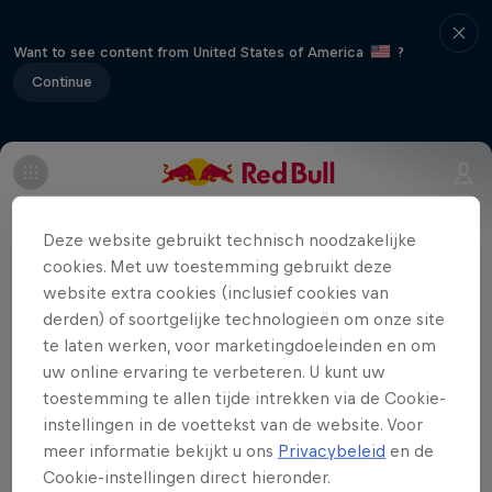
Want to see content from United States of America
?
Continue
Red Bull Wake Capital toverde Hamburg
afgelopen weekend om tot een waar
Deze website gebruikt technisch noodzakelijke
cookies. Met uw toestemming gebruikt deze
wakeboardmekka. 's Werelds beste
website extra cookies (inclusief cookies van
wakeboarders namen het er tegen elkaar
derden) of soortgelijke technologieën om onze site
op in de schaduw van de
te laten werken, voor marketingdoeleinden en om
Elbphilharmonie, op een unieke track van
uw online ervaring te verbeteren. U kunt uw
250 meter. En daar hoorde dit jaar ook
toestemming te allen tijde intrekken via de Cookie-
instellingen in de voettekst van de website. Voor
een Belg bij, Victor Salmon! Check hier
meer informatie bekijkt u ons
Privacybeleid
en de
de replay!
Cookie-instellingen direct hieronder.