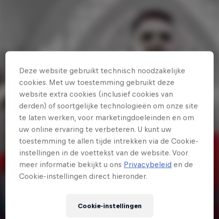
Deze website gebruikt technisch noodzakelijke
cookies. Met uw toestemming gebruikt deze
website extra cookies (inclusief cookies van
derden) of soortgelijke technologieën om onze site
te laten werken, voor marketingdoeleinden en om
uw online ervaring te verbeteren. U kunt uw
toestemming te allen tijde intrekken via de Cookie-
instellingen in de voettekst van de website. Voor
meer informatie bekijkt u ons
Privacybeleid
en de
Cookie-instellingen direct hieronder.
1u 1min
Red Bull Music presents Hooked On
Cookie-instellingen
Belgian Metal