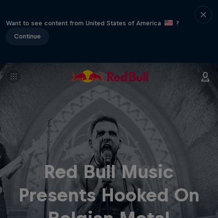
Want to see content from United States of America
?
Continue
Red Bull Music
Presents Hooked On