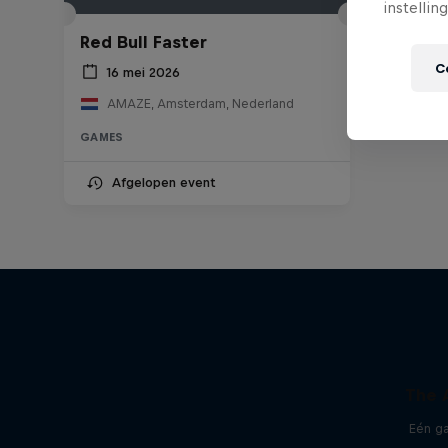
instellin
Red Bull Faster
C
16 mei 2026
AMAZE, Amsterdam, Nederland
GAMES
Afgelopen event
The 
Eén g