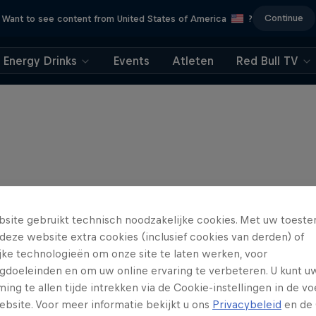
Continue
Want to see content from United States of America
?
Energy Drinks
Events
Atleten
Red Bull TV
site gebruikt technisch noodzakelijke cookies. Met uw toes
deze website extra cookies (inclusief cookies van derden) of
ijke technologieën om onze site te laten werken, voor
gdoeleinden en om uw online ervaring te verbeteren. U kunt u
ng te allen tijde intrekken via de Cookie-instellingen in de vo
ebsite. Voor meer informatie bekijkt u ons
Privacybeleid
en de 