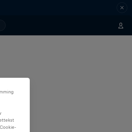
temming
w
ettekst
Cookie-