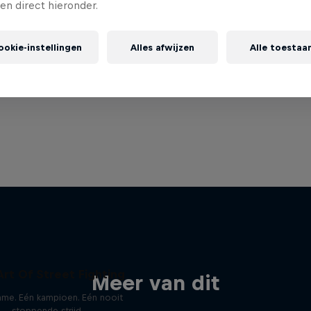
gen direct hieronder.
ookie-instellingen
Alles afwijzen
Alle toestaa
Art Of Street Fighting
Meer van dit
ame. Eén kampioen. Eén nooit
stoppende strijd.