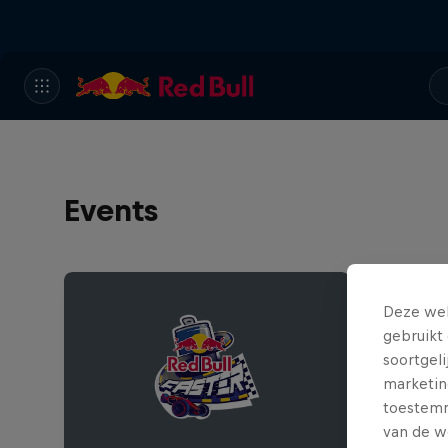
Events
Deze web
gebruikt 
soortgel
marketin
toestemmi
van de w