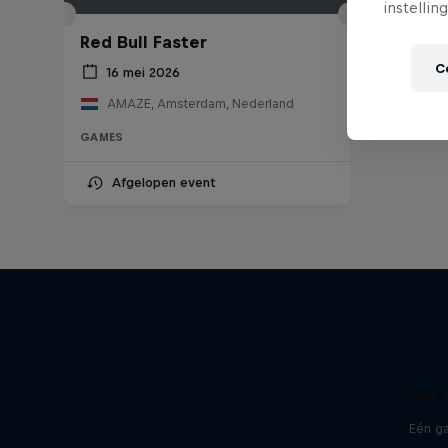
instellin
Red Bull Faster
C
16 mei 2026
AMAZE, Amsterdam, Nederland
GAMES
Afgelopen event
The 
Eén g