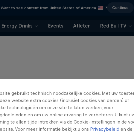
Continue
Want to see content from United States of America
?
Energy Drinks
Events
Atleten
Red Bull TV
site gebruikt technisch noodzakelijke cookies. Met uw toes
deze website extra cookies (inclusief cookies van derden) of
ijke technologieën om onze site te laten werken, voor
gdoeleinden en om uw online ervaring te verbeteren. U kunt u
ng te allen tijde intrekken via de Cookie-instellingen in de vo
ebsite. Voor meer informatie bekijkt u ons
Privacybeleid
en de 