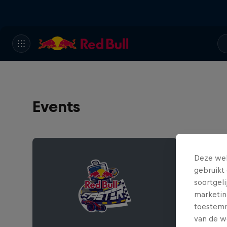
Events
Deze web
gebruikt 
soortgel
marketin
toestemmi
van de w