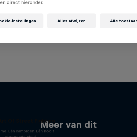
gen direct hieronder.
ookie-instellingen
Alles afwijzen
Alle toestaa
Art Of Street Fighting
Meer van dit
ame. Eén kampioen. Eén nooit
stoppende strijd.