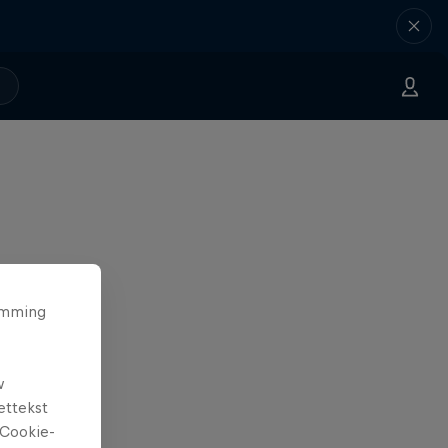
temming
w
ettekst
Cookie-