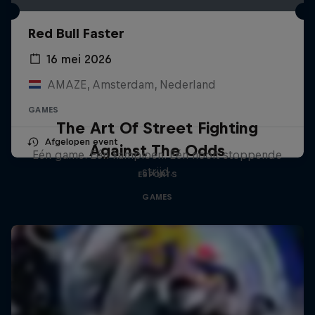
Red Bull Faster
16 mei 2026
AMAZE, Amsterdam, Nederland
GAMES
The Art Of Street Fighting
Afgelopen event
Against The Odds
Eén game. Eén kampioen. Eén nooit stoppende
strijd.
ESPORTS
GAMES