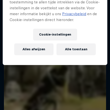
toestemming te allen tijde intrekken via de Cookie-
Virgin, Utah, United States
instellingen in de voettekst van de website. Voor
MTB
meer informatie bekijkt u ons
Privacybeleid
en de
Cookie-instellingen direct hieronder.
Replay bekijken
Cookie-instellingen
Alles afwijzen
Alle toestaan