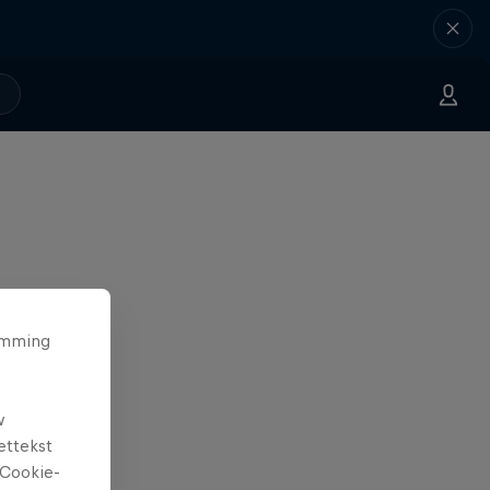
temming
w
ettekst
Cookie-