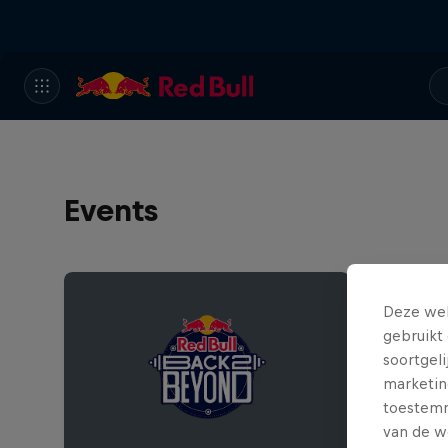
Events
Deze web
gebruikt 
soortgel
marketin
toestemmi
van de w