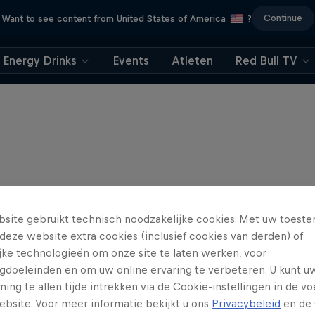
Continue
Want to see content from United States of America
?
Energy Drinks
Events
Atleten
Red Bull TV
site gebruikt technisch noodzakelijke cookies. Met uw toes
deze website extra cookies (inclusief cookies van derden) of
ijke technologieën om onze site te laten werken, voor
gdoeleinden en om uw online ervaring te verbeteren. U kunt u
ng te allen tijde intrekken via de Cookie-instellingen in de vo
ebsite. Voor meer informatie bekijkt u ons
Privacybeleid
en de 