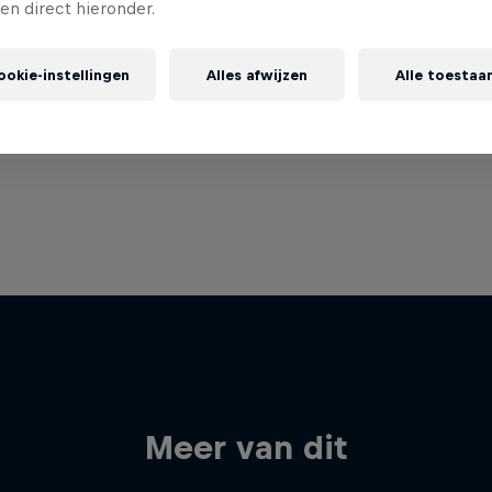
gen direct hieronder.
ookie-instellingen
Alles afwijzen
Alle toestaa
Meer van dit