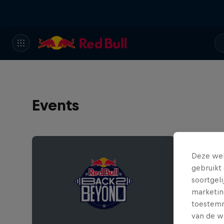
Events
Deze web
gebruikt 
soortgel
marketin
toestemmi
van de w