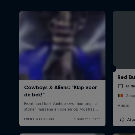
Red Bu
13 d
Gara
MUSIC
Afg