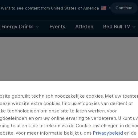
Continue
Want to see content from United States of America
?
Energy Drinks
Events
Atleten
Red Bull TV
site gebruikt technisch noodzakelijke cookies. Met uw toes
deze website extra cookies (inclusief cookies van derden) of
ijke technologieën om onze site te laten werken, voor
gdoeleinden en om uw online ervaring te verbeteren. U kunt u
ng te allen tijde intrekken via de Cookie-instellingen in de vo
ebsite. Voor meer informatie bekijkt u ons
Privacybeleid
en de 