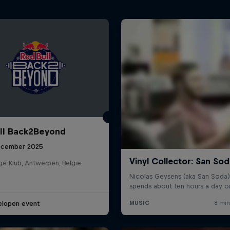
ll Back2Beyond
ecember 2025
ge Klub, Antwerpen, België
elopen event