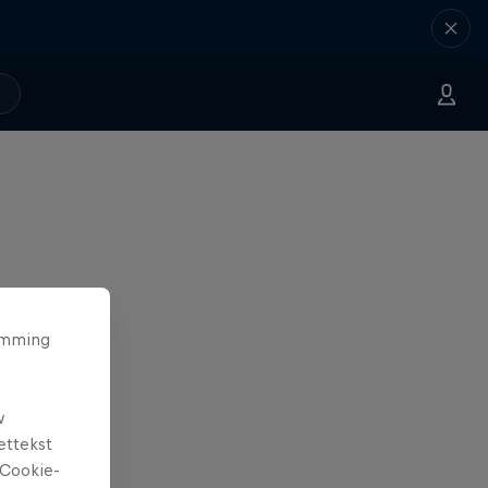
temming
w
ettekst
Cookie-