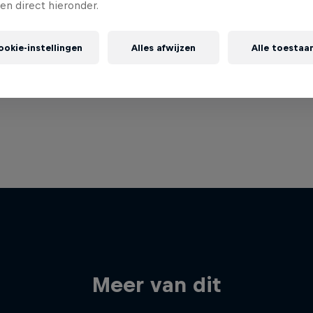
gen direct hieronder.
ookie-instellingen
Alles afwijzen
Alle toestaa
Meer van dit