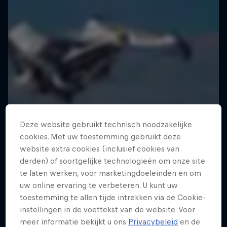
Deze website gebruikt technisch noodzakelijke
cookies. Met uw toestemming gebruikt deze
website extra cookies (inclusief cookies van
derden) of soortgelijke technologieën om onze site
te laten werken, voor marketingdoeleinden en om
uw online ervaring te verbeteren. U kunt uw
toestemming te allen tijde intrekken via de Cookie-
instellingen in de voettekst van de website. Voor
meer informatie bekijkt u ons
Privacybeleid
en de