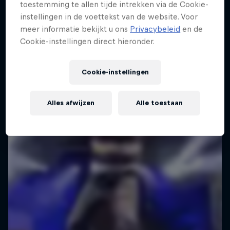
toestemming te allen tijde intrekken via de Cookie-
Garage Klub, Antwerpen, België
instellingen in de voettekst van de website. Voor
MUSIC
meer informatie bekijkt u ons
Privacybeleid
en de
Cookie-instellingen direct hieronder.
Afgelopen event
Cookie-instellingen
Alles afwijzen
Alle toestaan