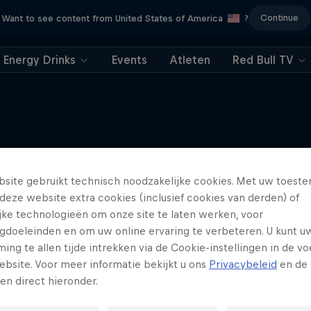
Continue
Want to see content from United States of America
?
Energy Drinks
Events
Atleten
Red Bull TV
Meer van dit
site gebruikt technisch noodzakelijke cookies. Met uw toes
deze website extra cookies (inclusief cookies van derden) of
ijke technologieën om onze site te laten werken, voor
gdoeleinden en om uw online ervaring te verbeteren. U kunt u
ng te allen tijde intrekken via de Cookie-instellingen in de vo
ebsite. Voor meer informatie bekijkt u ons
Privacybeleid
en de 
gen direct hieronder.