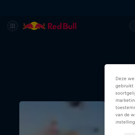
Deze web
gebruikt 
soortgel
marketin
toestemmi
van de w
instellin