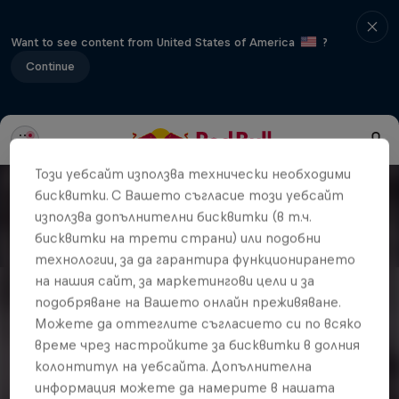
Want to see content from United States of America
?
Continue
Този уебсайт използва технически необходими
бисквитки. С Вашето съгласие този уебсайт
използва допълнителни бисквитки (в т.ч.
бисквитки на трети страни) или подобни
технологии, за да гарантира функционирането
на нашия сайт, за маркетингови цели и за
подобряване на Вашето онлайн преживяване.
Можете да оттеглите съгласието си по всяко
време чрез настройките за бисквитки в долния
колонтитул на уебсайта. Допълнителна
информация можете да намерите в нашата