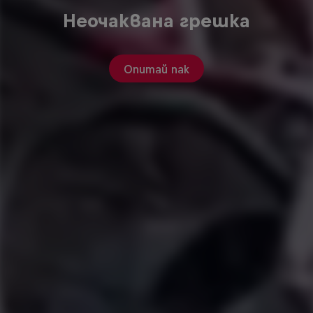
Неочаквана грешка
Опитай пак