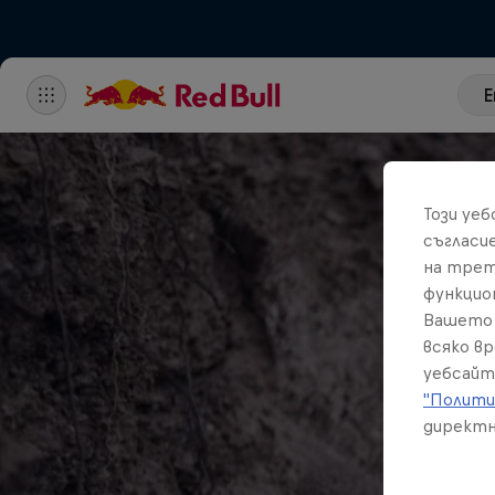
E
Този уе
съгласи
на трет
функцио
Вашето 
всяко в
уебсайт
"Полити
директн