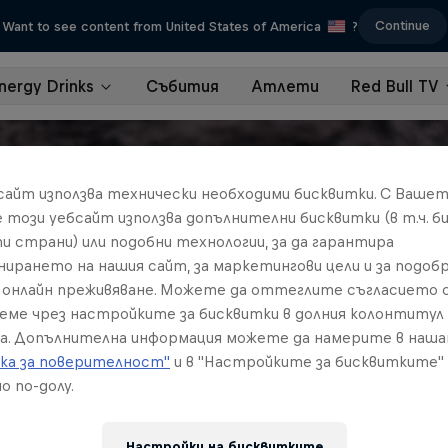
Continue
Want to see content from United States of America
?
nergy Drinks
Събития
Атлети
Red Bull TV
бсайт използва технически необходими бисквитки. С Ваше
е този уебсайт използва допълнителни бисквитки (в т.ч. б
и страни) или подобни технологии, за да гарантира
нирането на нашия сайт, за маркетингови цели и за подобр
онлайн преживяване. Можете да оттеглите съгласието с
реме чрез настройките за бисквитки в долния колонтитул
а. Допълнителна информация можете да намерите в наш
ка за поверителност"
и в "Настройките за бисквитките"
о по-долу.
Настройки на бисквитките