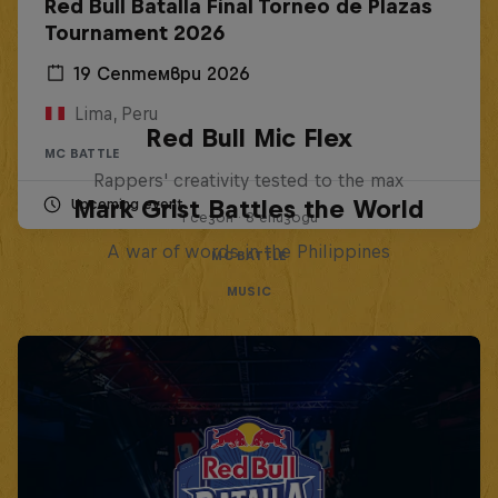
Red Bull Batalla Final Torneo de Plazas
Tournament 2026
19 Септември 2026
Lima, Peru
Red Bull Mic Flex
MC BATTLE
Rappers' creativity tested to the max
Mark Grist Battles the World
Upcoming event
1 сезон · 8 епизоди
A war of words in the Philippines
MC BATTLE
MUSIC