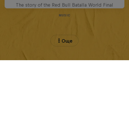
The story of the Red Bull Batalla World Final
MUSIC
Още