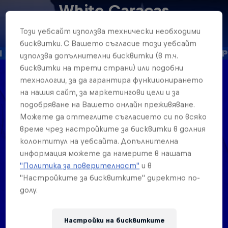
White Caracas
United States
·
MC Battle
Този уебсайт използва технически необходими
бисквитки. С Вашето съгласие този уебсайт
използва допълнителни бисквитки (в т.ч.
бисквитки на трети страни) или подобни
технологии, за да гарантира функционирането
Дата на раждане
на нашия сайт, за маркетингови цели и за
22 Юни 1996
подобряване на Вашето онлайн преживяване.
Можете да оттеглите съгласието си по всяко
Място на раждане
Venezuela
време чрез настройките за бисквитки в долния
колонтитул на уебсайта. Допълнителна
Възраст
информация можете да намерите в нашата
30
"Политика за поверителност"
и в
Националност
"Настройките за бисквитките" директно по-
United States
долу.
Старт на кариерата
2022
Настройки на бисквитките