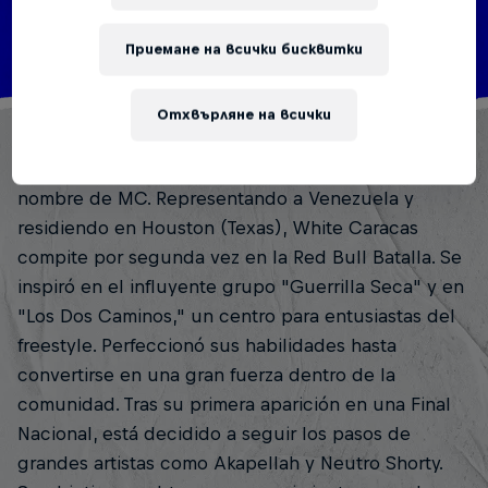
Дисциплини
MC
Приемане на всички бисквитки
Отхвърляне на всички
Cristian Rafael Romero Blanco, mejor conocido
como White Caracas, adaptó su apellido a su
nombre de MC. Representando a Venezuela y
residiendo en Houston (Texas), White Caracas
compite por segunda vez en la Red Bull Batalla. Se
inspiró en el influyente grupo "Guerrilla Seca" y en
"Los Dos Caminos," un centro para entusiastas del
freestyle. Perfeccionó sus habilidades hasta
convertirse en una gran fuerza dentro de la
comunidad. Tras su primera aparición en una Final
Nacional, está decidido a seguir los pasos de
grandes artistas como Akapellah y Neutro Shorty.