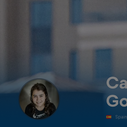
Ca
Go
Spai