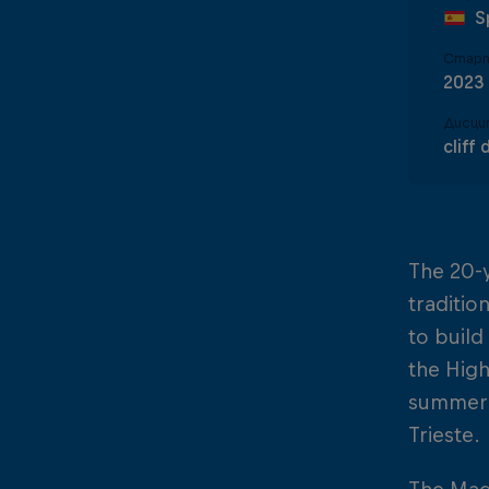
S
Старт
2023
Дисци
cliff 
The 20-y
traditio
to build
the High
summer w
Trieste.