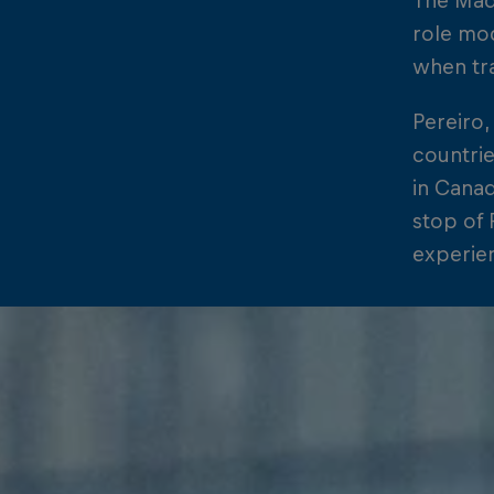
The Mad
role mod
when tra
Pereiro,
countrie
in Canad
stop of 
experien