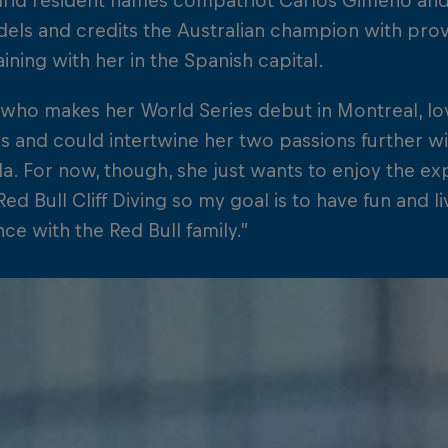
rid resident names compatriot Carlos Gimeno and 
els and credits the Australian champion with prov
ining with her in the Spanish capital.
 who makes her World Series debut in Montreal, lov
s and could intertwine her two passions further 
a. For now, though, she just wants to enjoy the expe
Red Bull Cliff Diving so my goal is to have fun and l
ce with the Red Bull family.”