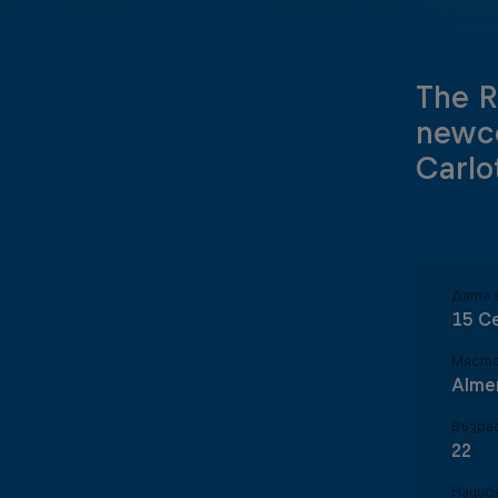
The R
newco
Carlo
Дата 
15 С
Място
Alme
Възра
22
Нацио