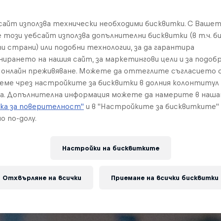
бсайт използва технически необходими бисквитки. С Ваше
е този уебсайт използва допълнителни бисквитки (в т.ч. б
и страни) или подобни технологии, за да гарантира
нирането на нашия сайт, за маркетингови цели и за подобр
онлайн преживяване. Можете да оттеглите съгласието с
реме чрез настройките за бисквитки в долния колонтитул
а. Допълнителна информация можете да намерите в наш
ка за поверителност"
и в "Настройките за бисквитките"
о по-долу.
Настройки на бисквитките
Отхвърляне на всички
Приемане на всички бисквитки