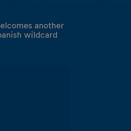
 welcomes another
panish wildcard