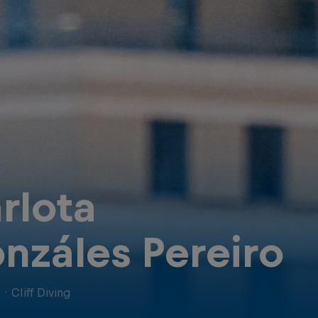
rlota
nzáles Pereiro
n
·
Cliff Diving