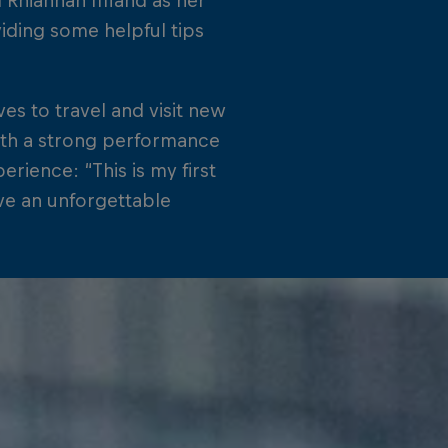
Rhiannan Iffland as her
iding some helpful tips
es to travel and visit new
with a strong performance
rience: “This is my first
ive an unforgettable