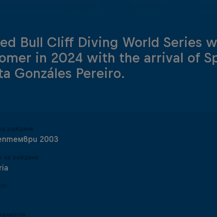
ed Bull Cliff Diving World Series
mer in 2024 with the arrival of S
ta Gonzáles Pereiro.
на раждане
ептември 2003
 на раждане
ria
ст
налност