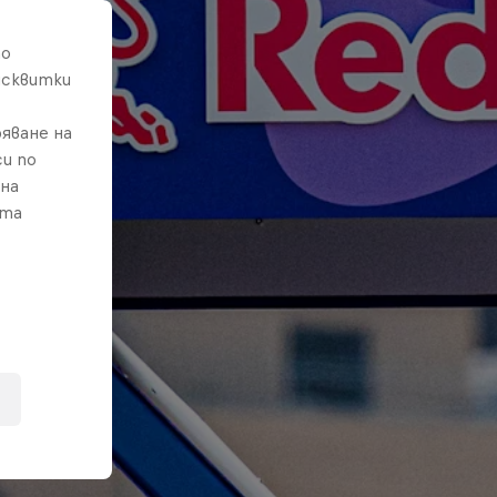
то
исквитки
яване на
и по
 на
ата