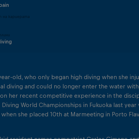
pain
 на кариерата
плини
diving
ear-old, who only began high diving when she inj
nal diving and could no longer enter the water with
 on her recent competitive experience in the discipl
 Diving World Championships in Fukuoka last year 
hen she placed 10th at Marmeeting in Porto Flavia