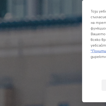
Този уе
съгласи
на трет
функцио
Вашето 
всяко в
уебсайт
"Полити
директн