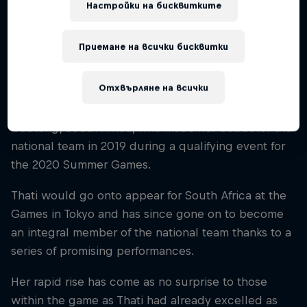
Настройки на бисквитките
South Africa
Дисциплини
Приемане на всички бисквитки
Fieldhockey
Отхвърляне на всички
Onthatile 'Thati' Zulu is a field hockey player from
Gauteng, South Africa, who made her debut for the
national team in 2019 during a qualifying event for
the 2020 Summer Games.
Thati would go onto appear for South Africa at the
Games in Tokyo and has since gone on to become
an integral member of the national team thanks to a
series of promising performances.
Her rapid rise has come as no surprise to those
within the game as Thati had already excelled as