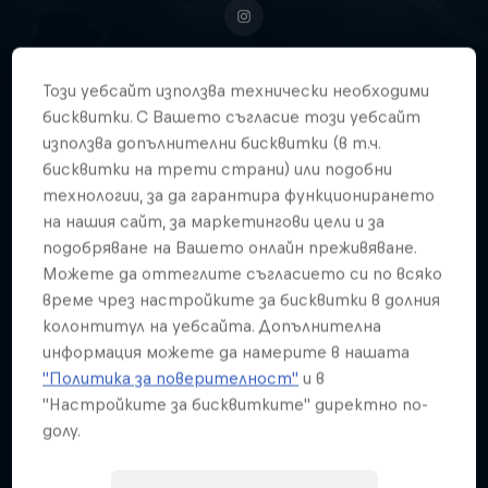
Този уебсайт използва технически необходими
бисквитки. С Вашето съгласие този уебсайт
South African field hockey
използва допълнителни бисквитки (в т.ч.
sensation Thati Zulu is a force to
бисквитки на трети страни) или подобни
be reckoned with on the pitch,
технологии, за да гарантира функционирането
and a source of inspiration beyond
на нашия сайт, за маркетингови цели и за
it.
подобряване на Вашето онлайн преживяване.
Можете да оттеглите съгласието си по всяко
време чрез настройките за бисквитки в долния
колонтитул на уебсайта. Допълнителна
Дата на раждане
информация можете да намерите в нашата
1 Август 2000
"Политика за поверителност"
и в
"Настройките за бисквитките" директно по-
Възраст
долу.
26
Националност