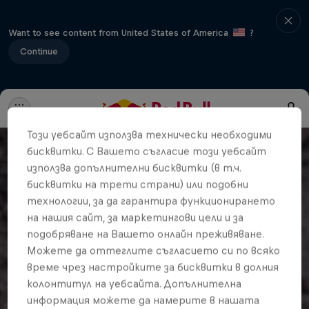
Want to see content from United States of America
?
Continue
Този уебсайт използва технически необходими
бисквитки. С Вашето съгласие този уебсайт
използва допълнителни бисквитки (в т.ч.
бисквитки на трети страни) или подобни
технологии, за да гарантира функционирането
на нашия сайт, за маркетингови цели и за
подобряване на Вашето онлайн преживяване.
Можете да оттеглите съгласието си по всяко
време чрез настройките за бисквитки в долния
колонтитул на уебсайта. Допълнителна
информация можете да намерите в нашата