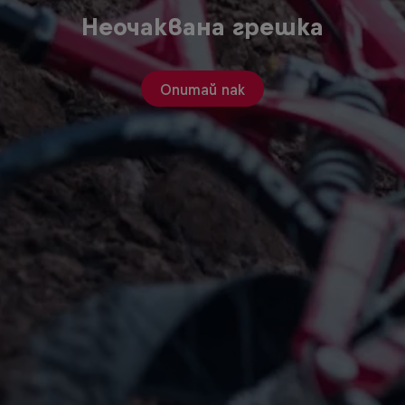
Неочаквана грешка
Опитай пак