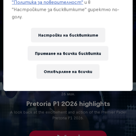
"Политика за поверителност"
и в
"Настройките за бисквитките" директно по-
долу.
Настройки на бисквитките
Приемане на всички бисквитки
Отхвърляне на всички
26 мин.
Pretoria P1 2026 highlights
A look back at the excitement and action of the Premier Padel
Pretoria P1 2026.