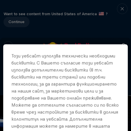
Want to see content from United States of America
?
Continue
Този уебсайт използва технически необходими
бисквитки. С Вашето съгласие този уебсайт
404
използва допълнителни бисквитки (в т.ч.
Странно. Къде отиде
бисквитки на трети страни) или подобни
страницата?!
технологии, за да гарантира функционирането
на нашия сайт, за маркетингови цели и за
подобряване на Вашето онлайн преживяване.
Можете да оттеглите съгласието си по всяко
време чрез настройките за бисквитки в долния
колонтитул на уебсайта. Допълнителна
информация можете да намерите в нашата