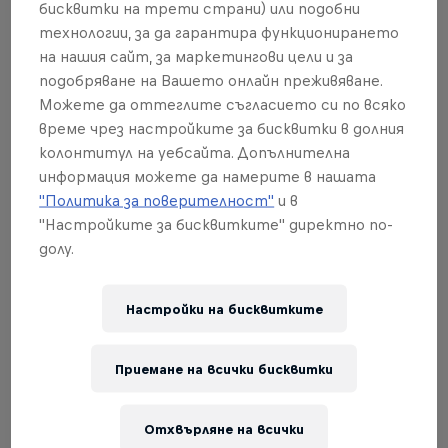
broadcast events on July 12, 13 and 14.
бисквитки на трети страни) или подобни
технологии, за да гарантира функционирането
на нашия сайт, за маркетингови цели и за
Част от това събитие
подобряване на Вашето онлайн преживяване.
Brandon Semenuk
Szymon Godziek
Можете да оттеглите съгласието си по всяко
Canada
Poland
време чрез настройките за бисквитки в долния
колонтитул на уебсайта. Допълнителна
информация можете да намерите в нашата
"Политика за поверителност"
и в
"Настройките за бисквитките" директно по-
Разгледай колекцията
долу.
Настройки на бисквитките
Приемане на всички бисквитки
Отхвърляне на всички