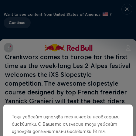
Want to see content from United States of America
?
Continue
Crankworx comes to Europe for the first
time as the week-long Les 2 Alpes festival
welcomes the iXS Slopestyle
competition. The awesome slopestyle
course designed by top French freerider
Yannick Granieri will test the best riders
in the world in this FMB World Tour Gold
Този уебсайт използва технически необходими
event to be shown live on
бисквитки. С Вашето съгласие този уебсайт
redbull.com/bike, along with other live
използва допълнителни бисквитки (в т.ч.