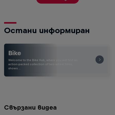
Остани информиран
Bike
Welcome to the Bike Hub, where you will find an
action-packed collection of two-wheel films,
shows …
Свързани видеа