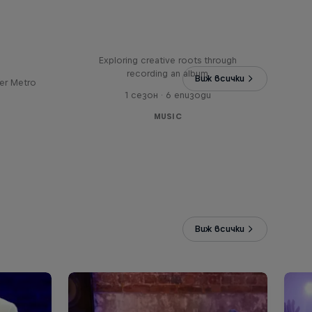
Bull
All Access: Danitsa
tro
Exploring creative roots through
recording an album
Виж всички
er Metro
1 сезон · 6 епизоди
MUSIC
Виж всички