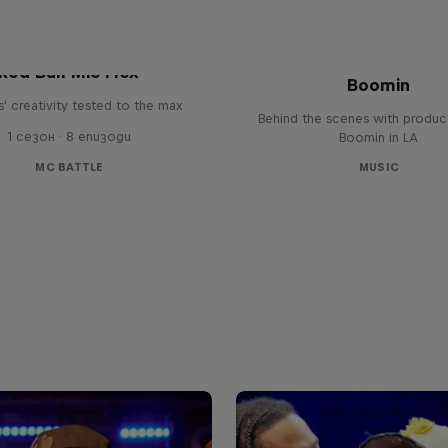
The Making of Red 
Symphonic with Me
Red Bull Mic Flex
Boomin
' creativity tested to the max
Behind the scenes with produc
1 сезон · 8 епизоди
Boomin in LA
MC BATTLE
MUSIC