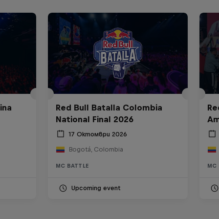
ina
Red Bull Batalla Colombia
Re
National Final 2026
Am
17 Октомври 2026
Bogotá, Colombia
MC BATTLE
MC 
Upcoming event