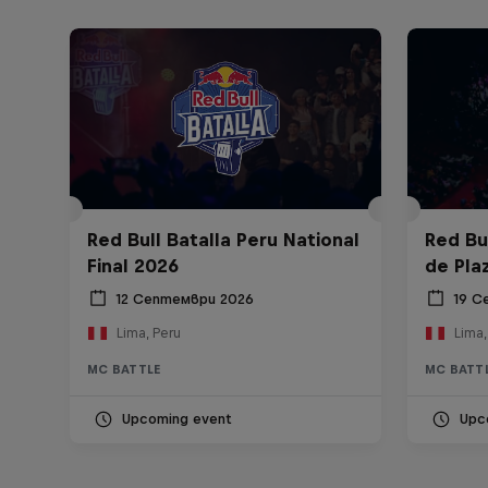
Red Bull Batalla Peru National
Red Bul
Final 2026
de Pla
12 Септември 2026
19 С
Lima, Peru
Lima,
MC BATTLE
MC BATT
Upcoming event
Upc