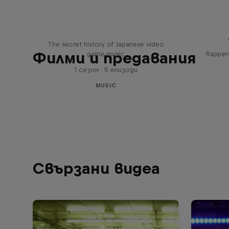
Diggin' in the Carts
The secret history of Japanese video
Филми и предавания
game music
Rappers
1 сезон · 5 епизоди
MUSIC
Свързани видеа