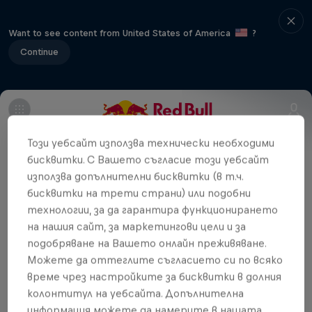
Want to see content from United States of America
?
Continue
For the first time, Singapore will host the
Този уебсайт използва технически необходими
opening round of the 2014 Extreme
бисквитки. С Вашето съгласие този уебсайт
Sailing Series, where new faces and new
използва допълнителни бисквитки (в т.ч.
teams will meet the more seasoned
бисквитки на трети страни) или подобни
crews for the first time when racing
технологии, за да гарантира функционирането
на нашия сайт, за маркетингови цели и за
begins on the 20 February.
подобряване на Вашето онлайн преживяване.
Uncharted
Можете да оттеглите съгласието си по всяко
време чрез настройките за бисквитки в долния
Jimmy Spithill's SailGP journey
колонтитул на уебсайта. Допълнителна
Филми и предавания
1 сезон · 3 епизоди
информация можете да намерите в нашата