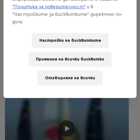
"Политика за поверителност"
и в
SAILING
"Настройките за бисквитките" директно по-
долу.
Свързани видеа
Настройки на бисквитките
Приемане на всички бисквитки
Отхвърляне на всички