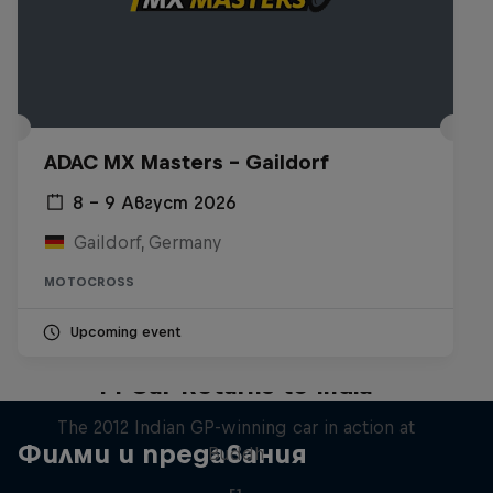
ADAC MX Masters – Gaildorf
8 – 9 Август 2026
Gaildorf, Germany
MOTOCROSS
Upcoming event
F1 Car Returns to India
The 2012 Indian GP-winning car in action at
Филми и предавания
Buddh
F1