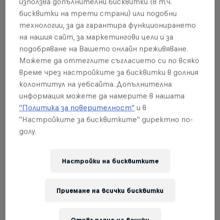
използва допълнителни бисквитки (в т.ч.
бисквитки на трети страни) или подобни
технологии, за да гарантира функционирането
на нашия сайт, за маркетингови цели и за
подобряване на Вашето онлайн преживяване.
Можете да оттеглите съгласието си по всяко
време чрез настройките за бисквитки в долния
колонтитул на уебсайта. Допълнителна
информация можете да намерите в нашата
"Политика за поверителност"
и в
"Настройките за бисквитките" директно по-
долу.
Настройки на бисквитките
Сега прочети това
Thierry Neuville wins Tour
Приемане на всички бисквитки
de Corse as Elfyn Evans
loses out on last stage
Отхвърляне на всички