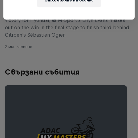
Thierry Neuville claims a dramatic Tour de Corse
victory for Hyundai, as M-Sport's Elfyn Evans misses
out on the win in the final stage to finish third behind
Citroën's Sébastien Ogier.
2 мин. четене
Свързани събития