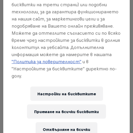
Championship stop.
бисквитки на трети страни) или подобни
технологии, за да гарантира функционирането
Studded tyres provide remarkable grip on snow
на нашия сайт, за маркетингови цели и за
and ice, and yet it is paradoxically one of the
подобряване на Вашето онлайн преживяване.
championship's fastest rounds. With parties, live
Можете да оттеглите съгласието си по всяко
време чрез настройките за бисквитки в долния
music, restaurant tents and the After Rally all going
колонтитул на уебсайта. Допълнителна
on around the Red Barn Arena, Rally Sweden was
информация можете да намерите в нашата
truly a winter festival for all.
"Политика за поверителност"
и в
"Настройките за бисквитките" директно по-
долу.
Свързани събития
Настройки на бисквитките
Приемане на всички бисквитки
Отхвърляне на всички