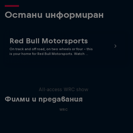
Остани информиран
Red Bull Motorsports
On track and off road, on two wheels or four - this
is your home for Red Bull Motorsports. Watch …
More Than Machine
All-access WRC show
Филми и предавания
1 сезон · 7 епизоди
WRC