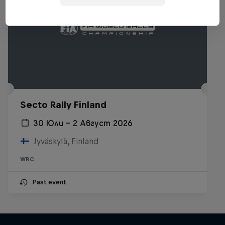
Secto Rally Finland
30 Юли – 2 Август 2026
Jyväskylä, Finland
WRC
Past event