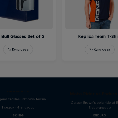
Hirscher X
Moto Rider vs Enduro
egend tackles unknown terrain
Carson Brown's epic ride at R
1 сезон · 4 епизоди
Erzbergrodeo
SKIING
ENDURO