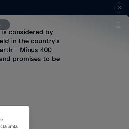
h is considered by
eld in the country's
arth – Minus 400
r and promises to be
то
исквитки