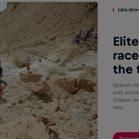
Сега про
Elit
race
the 
Spanish ri
with world
Graham Jar
here.
Прочет