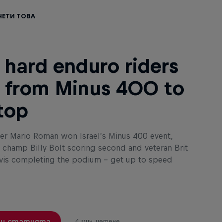
чети това
e hard enduro riders
 from Minus 400 to
top
der Mario Roman won Israel’s Minus 400 event,
 champ Billy Bolt scoring second and veteran Brit
vis completing the podium – get up to speed
и статията
4 мин. четене