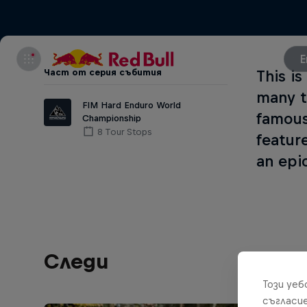
E
Част от серия събития
This is
many t
FIM Hard Enduro World
famous
Championship
8 Tour Stops
featur
an epi
Следи
Този уе
съгласи