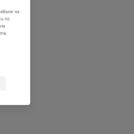
яване на
и по
 на
ата