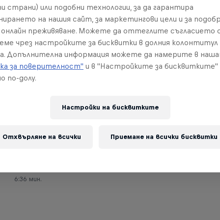
и страни) или подобни технологии, за да гарантира
нирането на нашия сайт, за маркетингови цели и за подобр
онлайн преживяване. Можете да оттеглите съгласието с
реме чрез настройките за бисквитки в долния колонтитул
а. Допълнителна информация можете да намерите в наш
ка за поверителност"
и в "Настройките за бисквитките"
о по-долу.
Настройки на бисквитките
ENDURO
Best from Paul Bolton's POV – Minus 400
Отхвърляне на всички
Приемане на всички бисквитки
Relive the best from the first race of the 2022 Hard
Enduro series, Minus 400, with Paul Bolton.
6:36 мин.