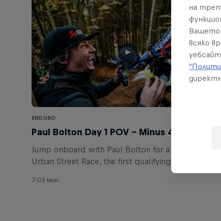
на трет
функцио
Вашето 
всяко в
уебсайт
"Полити
директн
ENDURO
Paul Bolton Day 1 POV – Minus 400
Jump onboard with Paul Bolton for a lap of the
Urban Street Race, the first qualifying round at
Minus 400.
7:03 мин.