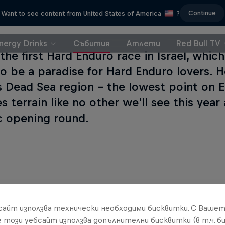
Continue
Want to see content from United States of America
?
nergy Drinks
Събития
Атлети
Red Bull TV
 the first Hard Enduro race in Israel, whic
o be a paradise for Hard Enduro lovers. H
 Dead Sea region – the lowest point on E
es terrain like no other we’ll see this yea
c opening round.
бсайт използва технически необходими бисквитки. С Ваше
е този уебсайт използва допълнителни бисквитки (в т.ч. б