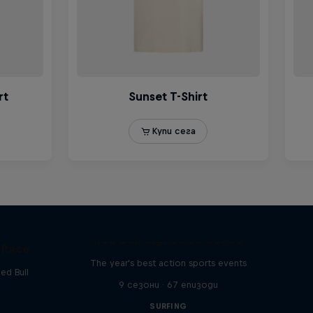
Red Bull Signature Series
 Race
The year's best action sports events
ed Bull
9 сезони · 67 епизоди
SURFING