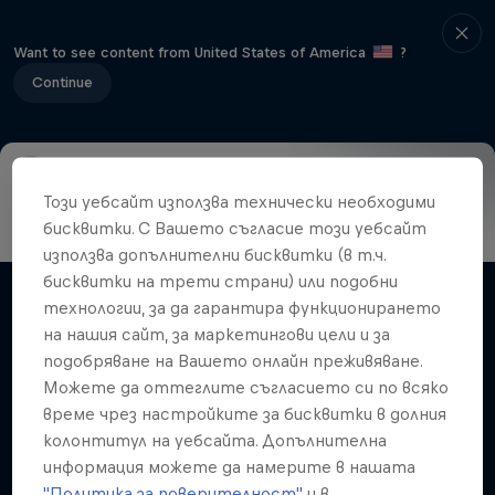
Want to see content from United States of America
?
Continue
Този уебсайт използва технически необходими
Info
Duels Videos
Revelstoke recap
Selkirk Tangier
бисквитки. С Вашето съгласие този уебсайт
Volare: Valentino Guseli
използва допълнителни бисквитки (в т.ч.
бисквитки на трети страни) или подобни
The life of an Australian snowboarding
технологии, за да гарантира функционирането
Филми и предавания
prodigy
на нашия сайт, за маркетингови цели и за
SNOWBOARDING
подобряване на Вашето онлайн преживяване.
Можете да оттеглите съгласието си по всяко
време чрез настройките за бисквитки в долния
колонтитул на уебсайта. Допълнителна
Свързани видеа
информация можете да намерите в нашата
"Политика за поверителност"
и в