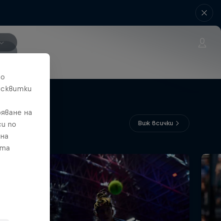
то
исквитки
яване на
Виж всички
и по
 на
ата