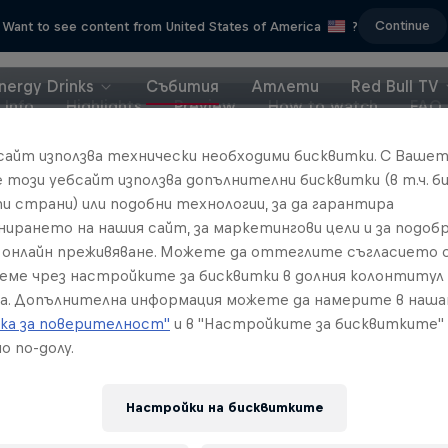
Continue
Want to see content from United States of America
?
nergy Drinks
Събития
Атлети
Red Bull TV
Info
Highlights
Preview
How to watch
FAQ
бсайт използва технически необходими бисквитки. С Ваше
е този уебсайт използва допълнителни бисквитки (в т.ч. б
и страни) или подобни технологии, за да гарантира
нирането на нашия сайт, за маркетингови цели и за подобр
онлайн преживяване. Можете да оттеглите съгласието с
реме чрез настройките за бисквитки в долния колонтитул
а. Допълнителна информация можете да намерите в наш
ка за поверителност"
и в "Настройките за бисквитките"
о по-долу.
Настройки на бисквитките