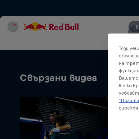
E
Този уе
съгласи
на трет
функцио
Свързани видеа
Вашето 
всяко в
уебсайт
"Полити
директн