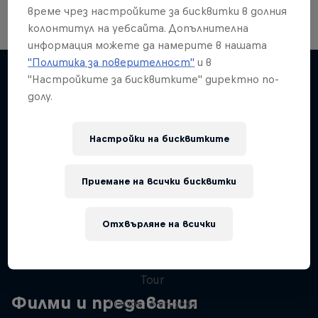
Icaro Rodríguez
време чрез настройките за бисквитки в долния
Leon Glatzer
колонтитул на уебсайта. Допълнителна
информация можете да намерите в нашата
"Политика за поверителност"
и в
"Настройките за бисквитките" директно по-
Остани информиран
долу.
Настройки на бисквитките
Surfing
Приемане на всички бисквитки
Welcome to the Surf Hub, where you will find a rip-
roaring collection of surf films, shows and …
Отхвърляне на всички
WSL Replay
The latest action from the WSL Championship
Tour
Филми и предавания
1 сезон · 6 епизоди