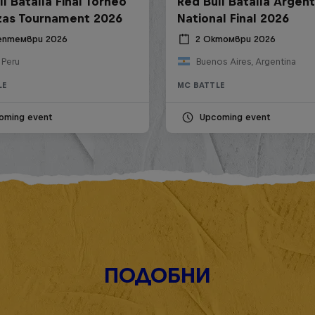
l Batalla Final Torneo
Red Bull Batalla Argent
zas Tournament 2026
National Final 2026
ептември 2026
2 Октомври 2026
 Peru
Buenos Aires, Argentina
LE
MC BATTLE
oming event
Upcoming event
ПОДОБНИ