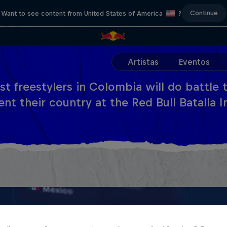
Continue
Want to see content from United States of America
?
Artistas
Eventos
st freestylers in Colombia will do battle
nt their country at the Red Bull Batalla I