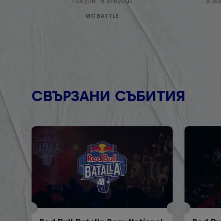
1 сезон · 8 епизоди
A war
MC BATTLE
СВЪРЗАНИ СЪБИТИЯ