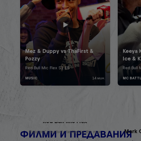
Red Bull Mic Flex
Mark G
ФИЛМИ И ПРЕДАВАНИЯ
Rappers' creativity tested to the max