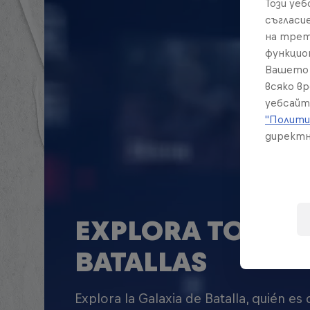
Този уе
съгласи
на трет
функцио
Вашето 
всяко в
уебсайт
"Полити
директн
EXPLORA TODAS 
BATALLAS
Explora la Galaxia de Batalla, quién es