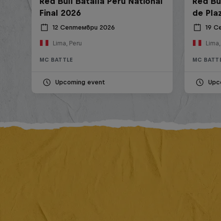
Red Bull Batalla Peru National
Red Bul
Final 2026
de Pla
12 Септември 2026
19 С
Lima, Peru
Lima,
MC BATTLE
MC BATT
Upcoming event
Upc