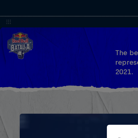
The be
represe
2021.