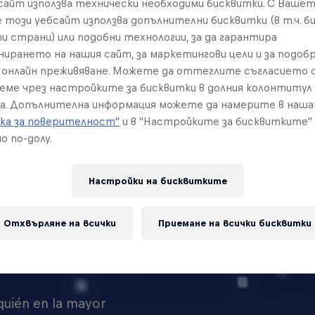
бсайт използва технически необходими бисквитки. С Ваше
е този уебсайт използва допълнителни бисквитки (в т.ч. б
и страни) или подобни технологии, за да гарантира
нирането на нашия сайт, за маркетингови цели и за подобр
онлайн преживяване. Можете да оттеглите съгласието с
реме чрез настройките за бисквитки в долния колонтитул
а. Допълнителна информация можете да намерите в наш
ка за поверителност"
и в "Настройките за бисквитките"
о по-долу.
Настройки на бисквитките
Отхвърляне на всички
Приемане на всички бисквитки
SUS
 quién en la mayor