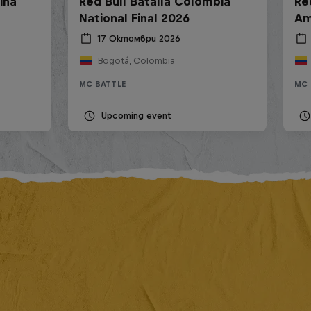
ina
Red Bull Batalla Colombia
Re
National Final 2026
Am
17 Октомври 2026
Bogotá, Colombia
MC BATTLE
MC 
Upcoming event