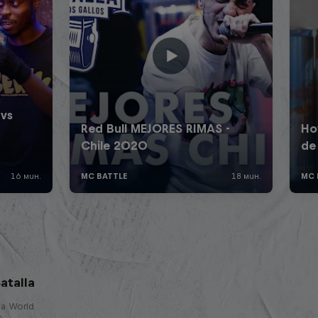
atalla
lla World