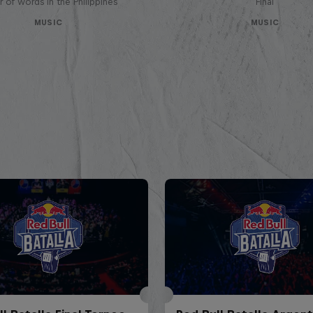
 of words in the Philippines
Final
MUSIC
MUSIC