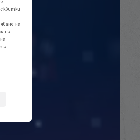
то
исквитки
яване на
и по
 на
ата