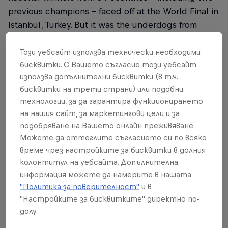
previous champions – faced off at the World Final in
Istanbul, Turkey. But it was the underdogs from
Indonesia who stunned the field to take the crown.
Този уебсайт използва технически необходими
Watch the replay here:
twitch.tv/redbull
бисквитки. С Вашето съгласие този уебсайт
използва допълнителни бисквитки (в т.ч.
бисквитки на трети страни) или подобни
технологии, за да гарантира функционирането
Партньори
на нашия сайт, за маркетингови цели и за
подобряване на Вашето онлайн преживяване.
Можете да оттеглите съгласието си по всяко
време чрез настройките за бисквитки в долния
колонтитул на уебсайта. Допълнителна
информация можете да намерите в нашата
"Политика за поверителност"
и в
"Настройките за бисквитките" директно по-
долу.