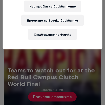
Настройки на бисквитките
Приемане на всички бисквитки
Отхвърляне на всички
Teams to watch out for at the
Red Bull Campus Clutch
World Final
Esports
·
4 Мин
Прочети статията