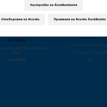
Настройки на бисквитките
Отхвърляне на всички
Приемане на всички бисквитки
ABC of...
444 Days
A crash course in action s
to the Red Bull Cliff Diving World
2 сезони · 17 епизоди
Series
CLIFF DIVING
F1