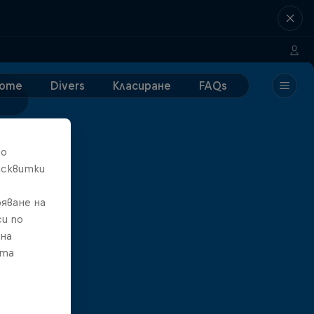
ome
Divers
Класиране
FAQs
то
исквитки
яване на
и по
 на
ата