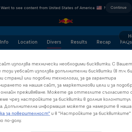
Continue
Want to see content from United States of America
?
H
Info
Location
Divers
Results
Recap
FAQs
бсайт използва технически необходими бисквитки. С Ваше
е този уебсайт използва допълнителни бисквитки (в т.ч. б
и страни) или подобни технологии, за да гарантира
Партньори
нирането на нашия сайт, за маркетингови цели и за подобр
онлайн преживяване. Можете да оттеглите съгласието с
реме чрез настройките за бисквитки в долния колонтитул
а. Допълнителна информация можете да намерите в наш
ка за поверителност"
и в "Настройките за бисквитките"
о по-долу.