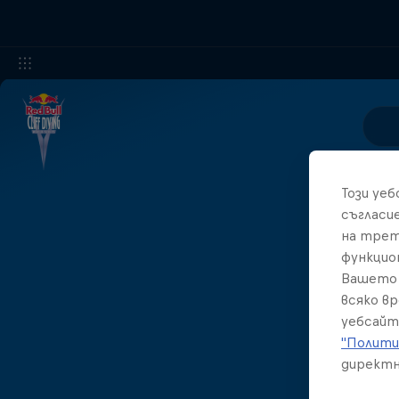
Този уе
съгласи
на трет
функцио
Вашето 
всяко в
уебсайт
"Полити
директн